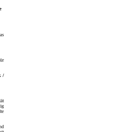
e
as
für
 /
tät
ig
te
nd
mit