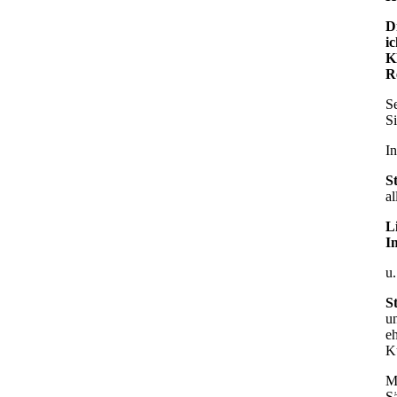
D
i
Kl
R
S
Si
I
S
al
L
I
u.
S
u
e
K
M
Sä