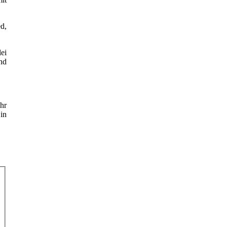
d,
lei
nd
hr
in