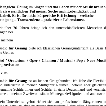
ie tägliche Übung im Singen und das Leben mit der Musik brauch
ch als wesentlichen Teil meiner Suche nach Lebendigkeit und
arheit. Es ist für mich: körperliche Erfrischung – seelische
einigung – Transzendenz – praktizierte Lebenskunst.
eit über 30 Jahren bringe ich den unterschiedlichsten Menschen d
ngen bei.
n meinem
tudio für Gesang
biete ich klassischen Gesangsunterricht als Basis 
le Genres
ied / Oratorium / Oper / Chanson / Musical / Pop / Neue Musik
mprovisation
 v. m.
tudio für Gesang
ist an keinen Ort gebunden: ich liebe die Flexibili
nd unterrichte in meinen Stuttgarter Räumen, betreue aber gleichzeit
hemalige Schülerinnen und Schüler in ganz Deutschland und veranstal
urse an meinen Zweitwohnsitz in Montegrazie/Ligurien und anderswo.
ein Unterrichtsangebot richtet sich an professionelle Sängerinnen u
nger, genauso aber an gesangsinteressierte Laien aller Altersstufen 