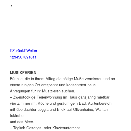
Zurück
Weiter
1
2
3
4
5
6
7
8
9
10
11
MUSIKFERIEN
Für alle, die in ihrem Alltag die nötige Muße vermissen und an
einem ruhigen Ort entspannt und konzentriert neue
Anregungen für ihr Musizieren suchen.
– Zweistöckige Ferienwohnung im Haus ganzjährig mietbar:
vier Zimmer mit Küche und geräumigem Bad, Außenbereich
mit überdachter Loggia und Blick auf Olivenhaine, Wallfahr
tskirche
und das Meer.
– Täglich Gesangs- oder Klavierunterricht.