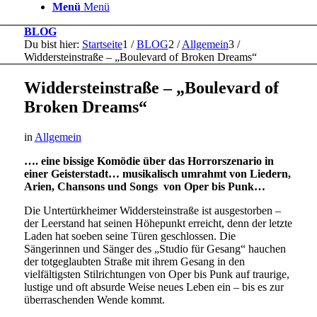
Menü
Menü
BLOG
Du bist hier:
Startseite
1
/
BLOG
2
/
Allgemein
3
/
Widdersteinstraße – „Boulevard of Broken Dreams“
Widdersteinstraße – „Boulevard of
Broken Dreams“
in
Allgemein
…. eine bissige Komödie über das Horrorszenario in
einer Geisterstadt… musikalisch umrahmt von Liedern,
Arien, Chansons und Songs von Oper bis Punk…
Die Untertürkheimer Widdersteinstraße ist ausgestorben –
der Leerstand hat seinen Höhepunkt erreicht, denn der letzte
Laden hat soeben seine Türen geschlossen. Die
Sängerinnen und Sänger des „Studio für Gesang“ hauchen
der totgeglaubten Straße mit ihrem Gesang in den
vielfältigsten Stilrichtungen von Oper bis Punk auf traurige,
lustige und oft absurde Weise neues Leben ein – bis es zur
überraschenden Wende kommt.